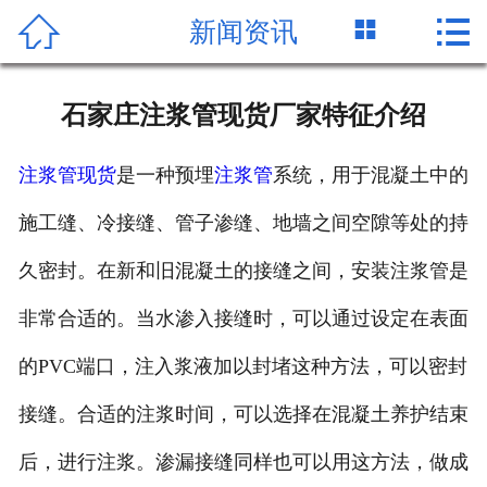




新闻资讯
首页
关于我们
石家庄注浆管现货厂家特征介绍
产品中心
注浆管现货
是一种预埋
注浆管
系统，用于混凝土中的
新闻资讯
施工缝、冷接缝、管子渗缝、地墙之间空隙等处的持
公司一角
久密封。在新和旧混凝土的接缝之间，安装注浆管是
客户案例
非常合适的。当水渗入接缝时，可以通过设定在表面
的PVC端口，注入浆液加以封堵这种方法，可以密封
在线留言
接缝。合适的注浆时间，可以选择在混凝土养护结束
联系我们
后，进行注浆。渗漏接缝同样也可以用这方法，做成