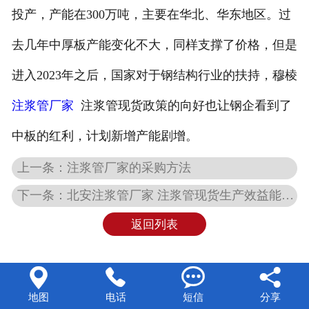
投产，产能在300万吨，主要在华北、华东地区。过
去几年中厚板产能变化不大，同样支撑了价格，但是
进入2023年之后，国家对于钢结构行业的扶持，穆棱
注浆管厂家
注浆管现货政策的向好也让钢企看到了
中板的红利，计划新增产能剧增。
上一条：注浆管厂家的采购方法
下一条：北安注浆管厂家 注浆管现货生产效益能得到显著提升
返回列表




地图
电话
短信
分享